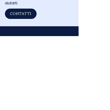
aiutarti
CONTATTI
CPR IN MOVIMENTO S.R.L
Part. Iva:
02 995 130 594
Pec:
cprinmovimentosrl@pec.it
Note legali
Fondi LT 04022
Via Andrea Doria, 19-21
0771 902673
Legale rappresentante:
Vitti Margherita
nata a Monte San Biagio (LT) il 13/09/1956