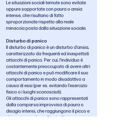
Le situazioni sociali temute sono evitate
oppure sopportate con paura o ansia
intense, che risultano di fatto
sproporzionate rispetto alla reale
minaccia posta dalla situazione sociale.
Disturbo di panico
Il disturbo di panico è un disturbo d’ansia,
caratterizzato da frequenti ed inaspettati
attacchi di panico. Per cui, l’individuo è
costantemente preoccupato di avere altri
attacchi di panico e può modificare il suo
comportamento in modo disadattivo a
causa di essi (per es. evitando l’esercizio
fisico o i luoghi sconosciuti).
Gli attacchi di panico sono rappresentati
dalla comparsa improvvisa di paura o
disagio intensi, che raggiungono il picco e
si consumano in pochi minuti,
accompagnati da sintomi cognitivi e fisici:
palpitazioni o tachicardia;