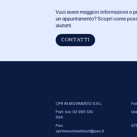
Vuoi avere maggiori informazioni o p
un appuntamento? Scopri come pos
aiutarti
CONTATTI
CPR IN MOVIMENTO S.R.L
Fo
Part. Iva: 02 995 130
Via
594
Pec:
07
cprinmovimentosrl@pec.it