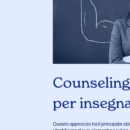
Counseling
per insegna
Questo approccio ha il principale obiet