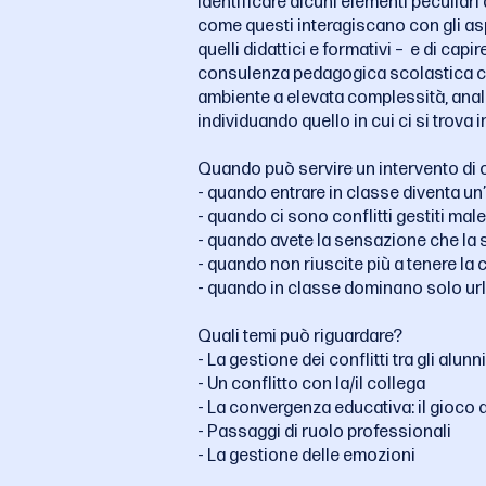
identificare alcuni elementi peculiari 
come questi interagiscano con gli aspe
quelli didattici e formativi – e di cap
consulenza pedagogica scolastica co
ambiente a elevata complessità, analiz
individuando quello in cui ci si trova
Quando può servire un intervento di 
- quando entrare in classe diventa un’
- quando ci sono conflitti gestiti mal
- quando avete la sensazione che la 
- quando non riuscite più a tenere la 
- quando in classe dominano solo url
Quali temi può riguardare?
- La gestione dei conflitti tra gli alunni
- Un conflitto con la/il collega
- La convergenza educativa: il gioco d
- Passaggi di ruolo professionali
- La gestione delle emozioni