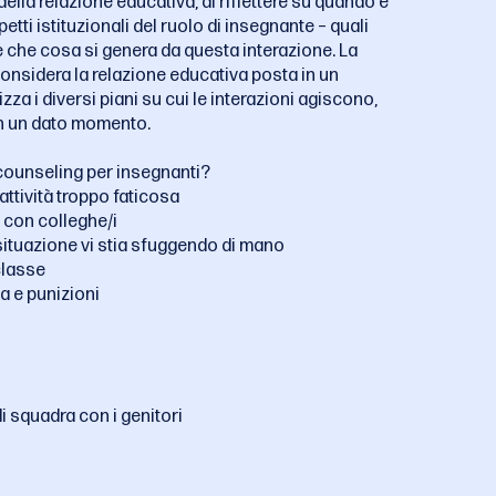
della relazione educativa, di riflettere su quando e
tti istituzionali del ruolo di insegnante – quali
ire che cosa si genera da questa interazione. La
nsidera la relazione educativa posta in un
za i diversi piani su cui le interazioni agiscono,
 in un dato momento.
counseling per insegnanti?
attività troppo faticosa
e con colleghe/i
situazione vi stia sfuggendo di mano
classe
a e punizioni
i squadra con i genitori