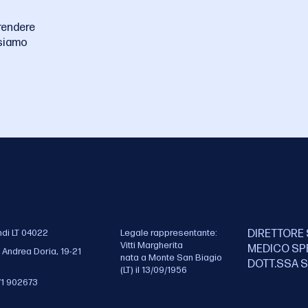
rendere
siamo
ndi LT 04022
Legale rappresentante:
DIRETTORE 
Vitti Margherita
MEDICO SP
 Andrea Doria, 19-21
nata a Monte San Biagio
DOTT.SSA S
(LT) il 13/09/1956
71 902673