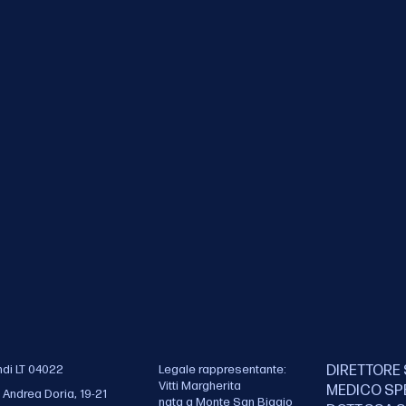
ndi LT 04022
Legale rappresentante:
DIRETTORE 
Vitti Margherita
MEDICO SP
 Andrea Doria, 19-21
nata a Monte San Biagio